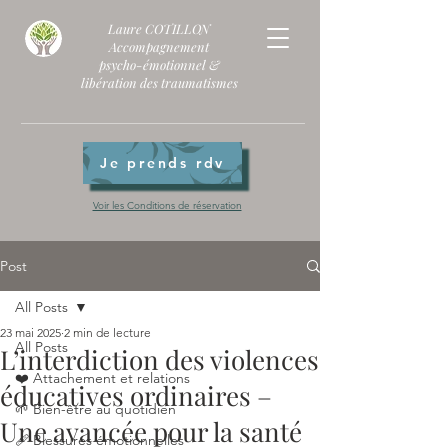
Laure COTILLON
Accompagnement
psycho-émotionnel
&
libération des traumatismes
Je prends rdv
Voir les Conditions de réservation
Post
All Posts
23 mai 2025
2 min de lecture
All Posts
L’interdiction des violences
❤️ Attachement et relations
éducatives ordinaires –
🌱 Bien-être au quotidien
Une avancée pour la santé
🩹 Blessures émotionnelles