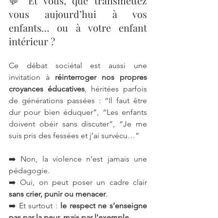
💬 Et vous, que transmettez 
vous aujourd’hui à vos 
enfants… ou à votre enfant 
intérieur ?
Ce débat sociétal est aussi une 
invitation à 
réinterroger nos propres 
croyances éducatives
, héritées parfois 
de générations passées : “Il faut être 
dur pour bien éduquer”, “Les enfants 
doivent obéir sans discuter”, “Je me 
suis pris des fessées et j’ai survécu…”
➡️ Non, la violence n’est jamais une 
pédagogie.
➡️ Oui, on peut poser un cadre clair 
sans crier, punir ou menacer
.
➡️ Et surtout : 
le respect ne s’enseigne 
pas par la peur, mais par l’exemple.