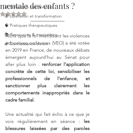
mentale des enfants ?
👶 Enfance & transmission
Noté NaN étoiles sur 5.
🦋 Libération et transformation
🧠 Pratiques thérapeutiques
📚 Ressources & inspirations
Alors que la loi interdisant les violences 
éducatives ordinaires (VEO) a été votée 
🌿 Connaissance de soi
en 2019 en France, de nouveaux débats 
émergent aujourd’hui au Sénat pour 
aller plus loin : 
renforcer l’application 
concrète de cette loi, sensibiliser les 
professionnels de l’enfance, et 
sanctionner plus clairement les 
comportements inappropriés dans le 
cadre familial
.
Une actualité qui fait écho à ce que je 
vois régulièrement en séance : 
les 
blessures laissées par des paroles 