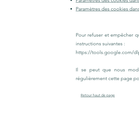
Paramètres des cookies dans 
Paramètres des cookies dan
Pour refuser et empêcher qu
instructions suivantes :
https://tools.google.com/d
Il se peut que nous modi
régulièrement cette page pou
Retour haut de page
Laure COTILLON