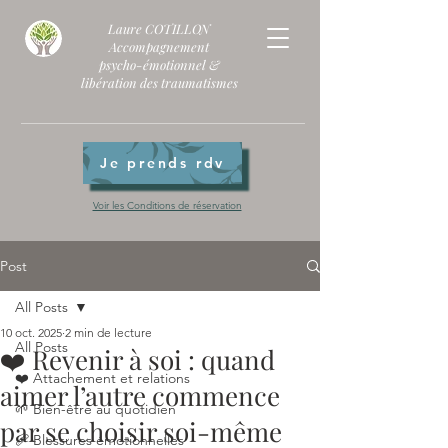
Laure COTILLON
Accompagnement
psycho-émotionnel
&
libération des traumatismes
Je prends rdv
Voir les Conditions de réservation
Post
All Posts
10 oct. 2025
2 min de lecture
All Posts
❤️ Revenir à soi : quand
❤️ Attachement et relations
aimer l’autre commence
🌱 Bien-être au quotidien
par se choisir soi-même
🩹 Blessures émotionnelles