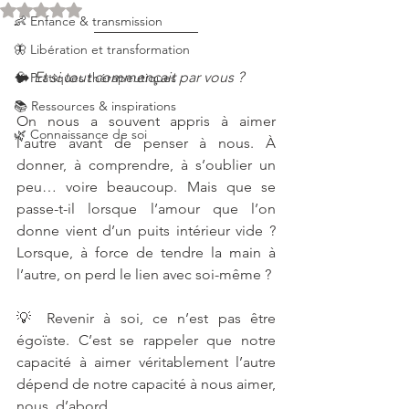
Noté NaN étoiles sur 5.
👶 Enfance & transmission
🦋 Libération et transformation
➡️ 
Et si tout commençait par vous ?
🧠 Pratiques thérapeutiques
📚 Ressources & inspirations
On nous a souvent appris à aimer 
🌿 Connaissance de soi
l’autre avant de penser à nous. À 
donner, à comprendre, à s’oublier un 
peu… voire beaucoup. Mais que se 
passe-t-il lorsque l’amour que l’on 
donne vient d’un puits intérieur vide ? 
Lorsque, à force de tendre la main à 
l’autre, on perd le lien avec soi-même ?
💡 Revenir à soi, ce n’est pas être 
égoïste. C’est se rappeler que notre 
capacité à aimer véritablement l’autre 
dépend de notre capacité à nous aimer, 
nous, d’abord.